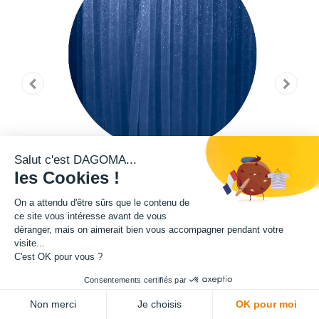
Salut c'est DAGOMA...
les Cookies !
On a attendu d'être sûrs que le contenu de
ce site vous intéresse avant de vous
déranger, mais on aimerait bien vous accompagner pendant votre
visite...
C'est OK pour vous ?
Cette bobine de filament de la teinte Pantone 19-4052 TPG fait partie de
Consentements certifiés par
notre gamme de filament PRO. Grâce à un ajout de microfibre de verre
Non merci
Je choisis
OK pour moi
dans sa composition, ce filament présente une exceptionnelle qualité en