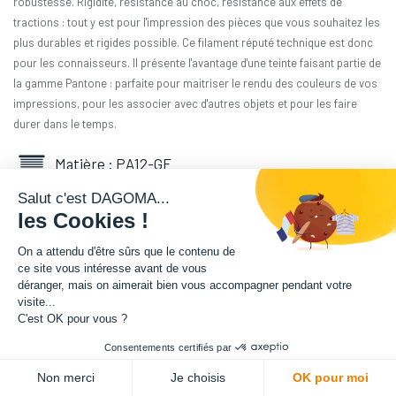
robustesse. Rigidité, résistance au choc, résistance aux effets de
tractions : tout y est pour l'impression des pièces que vous souhaitez les
plus durables et rigides possible. Ce filament réputé technique est donc
pour les connaisseurs. Il présente l'avantage d'une teinte faisant partie de
la gamme Pantone : parfaite pour maitriser le rendu des couleurs de vos
impressions, pour les associer avec d'autres objets et pour les faire
durer dans le temps.
Matière : PA12-GF
Salut c'est DAGOMA...
Diamètre : 1.75 mm
les Cookies !
Grammage : 500 g
On a attendu d'être sûrs que le contenu de
ce site vous intéresse avant de vous
déranger, mais on aimerait bien vous accompagner pendant votre
Couleur : Noir
visite...
C'est OK pour vous ?
Facilité d'utilisation : Intermédiaire
Consentements certifiés par
66,66
€
HT
Non merci
Je choisis
OK pour moi