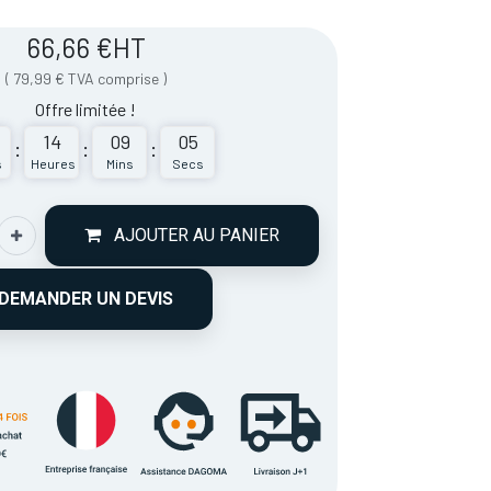
66,66
€
HT
(
79,99
€
TVA comprise
)
Offre limitée !
14
09
05
:
:
:
s
Heures
Mins
Secs
AJOUTER AU PANIER
DEMANDER UN DEVIS