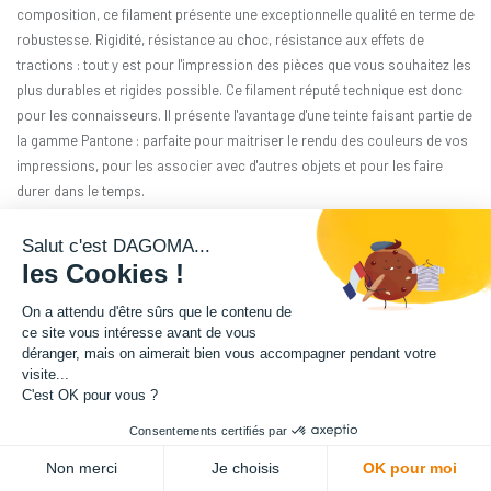
composition, ce filament présente une exceptionnelle qualité en terme de
robustesse. Rigidité, résistance au choc, résistance aux effets de
tractions : tout y est pour l'impression des pièces que vous souhaitez les
plus durables et rigides possible. Ce filament réputé technique est donc
pour les connaisseurs. Il présente l'avantage d'une teinte faisant partie de
la gamme Pantone : parfaite pour maitriser le rendu des couleurs de vos
impressions, pour les associer avec d'autres objets et pour les faire
durer dans le temps.
Matière : PA12-GF
Salut c'est DAGOMA...
les Cookies !
Diamètre : 1.75 mm
On a attendu d'être sûrs que le contenu de
ce site vous intéresse avant de vous
Grammage : 500 g
déranger, mais on aimerait bien vous accompagner pendant votre
visite...
Couleur : Rouge Pompier
C'est OK pour vous ?
Consentements certifiés par
Facilité d'utilisation : Intermédiaire
Non merci
Je choisis
OK pour moi