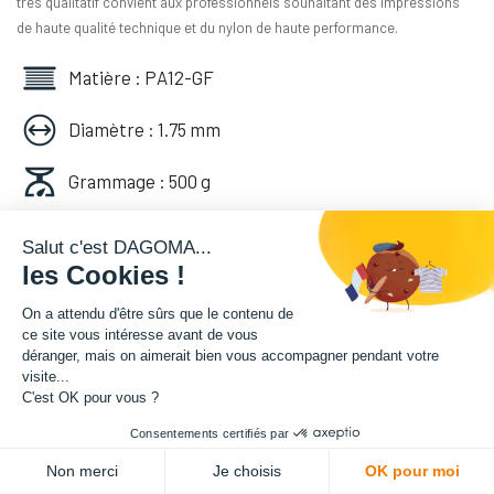
très qualitatif convient aux professionnels souhaitant des impressions
de haute qualité technique et du nylon de haute performance.
Matière : PA12-GF
Diamètre : 1.75 mm
Grammage : 500 g
Couleur : Rouge
Salut c'est DAGOMA...
les Cookies !
Facilité d'utilisation : Intermédiaire
On a attendu d'être sûrs que le contenu de
ce site vous intéresse avant de vous
66,66
€
HT
déranger, mais on aimerait bien vous accompagner pendant votre
(
66,66
€
TVA comprise
)
visite...
C'est OK pour vous ?
Consentements certifiés par
ADD TO CART
Non merci
Je choisis
OK pour moi