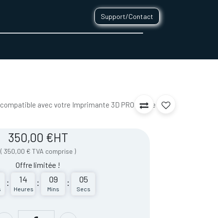
Support/Contact
0
CONTACT
 compatible avec votre Imprimante 3D PRO430 de
350,00
€
HT
(
350,00
€
TVA comprise
)
Offre limitée !
14
09
05
:
:
:
s
Heures
Mins
Secs