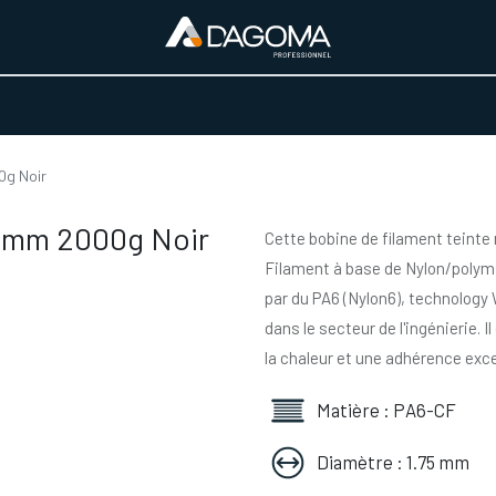
URS D'ACTIVITÉ
REALISATIONS
A PROPOS
BOUTIQUE
0g Noir
75mm 2000g Noir
Cette bobine de filament teinte 
Filament à base de Nylon/polymi
par du PA6 (Nylon6), technology 
dans le secteur de l'ingénierie. 
la chaleur et une adhérence exc
Matière : PA6-CF
Diamètre : 1.75 mm