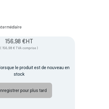
 Intermédiaire
156,98
€
HT
(
156,98
€
TVA comprise
)
lorsque le produit est de nouveau en
stock
nregistrer pour plus tard