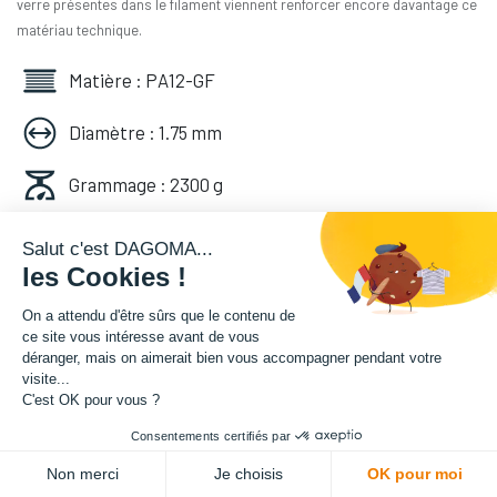
verre présentes dans le filament viennent renforcer encore davantage ce
matériau technique.
Matière : PA12-GF
Diamètre : 1.75 mm
Grammage : 2300 g
Couleur : Noir
Salut c'est DAGOMA...
les Cookies !
Facilité d'utilisation : Intermédiaire
On a attendu d'être sûrs que le contenu de
ce site vous intéresse avant de vous
333,33
€
HT
déranger, mais on aimerait bien vous accompagner pendant votre
(
333,33
€
TVA comprise
)
visite...
C'est OK pour vous ?
Consentements certifiés par
DEMANDER UN DEVIS
Non merci
Je choisis
OK pour moi