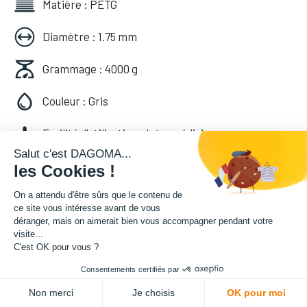
Matière : PETG
Diamètre : 1.75 mm
Grammage : 4000 g
Couleur : Gris
Facilité d'utilisation : Intermédiaire
Salut c'est DAGOMA...
les Cookies !
96,58
€
HT
(
96,58
€
TVA comprise
)
On a attendu d'être sûrs que le contenu de
ce site vous intéresse avant de vous
déranger, mais on aimerait bien vous accompagner pendant votre
visite...
Soyez averti lorsque le produit est de
C'est OK pour vous ?
nouveau en stock
Consentements certifiés par
Non merci
Je choisis
OK pour moi
Enregistrer pour plus tard