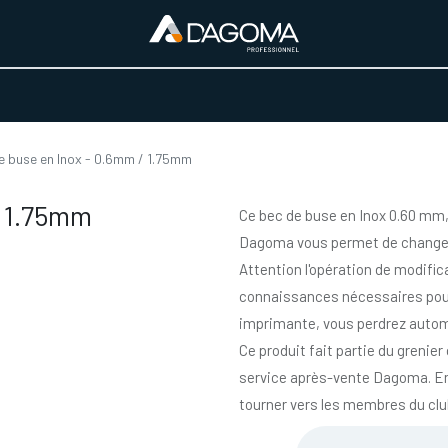
URS D'ACTIVITÉ
REALISATIONS
A PROPOS
BOUTIQUE
e buse en Inox - 0.6mm / 1.75mm
/ 1.75mm
Ce bec de buse en Inox 0.60 mm,
Dagoma vous permet de changer
Attention l'opération de modific
connaissances nécessaires pour
imprimante, vous perdrez autom
Ce produit fait partie du grenier
service après-vente Dagoma. En
tourner vers les membres du cl