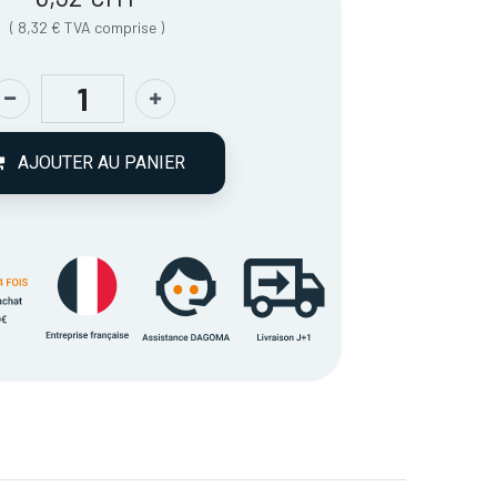
(
8,32
€
TVA comprise
)
AJOUTER AU PANIER