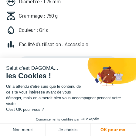
Diamètre : 1.75 mm
Grammage : 750 g
Couleur : Gris
Facilité d'utilisation : Accessible
20,82
€
HT
(
20,82
€
TVA comprise
)
Salut c'est DAGOMA...
les Cookies !
On a attendu d'être sûrs que le contenu de
ce site vous intéresse avant de vous
déranger, mais on aimerait bien vous accompagner pendant votre
visite...
C'est OK pour vous ?
Consentements certifiés par
ADD TO CART
Non merci
Je choisis
OK pour moi