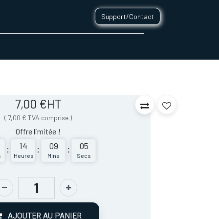
Support/Contact
0
CONTACT
7,00
€
HT
(
7,00
€
TVA comprise
)
Offre limitée !
14
09
05
:
:
:
s
Heures
Mins
Secs
AJOUTER AU PANIER