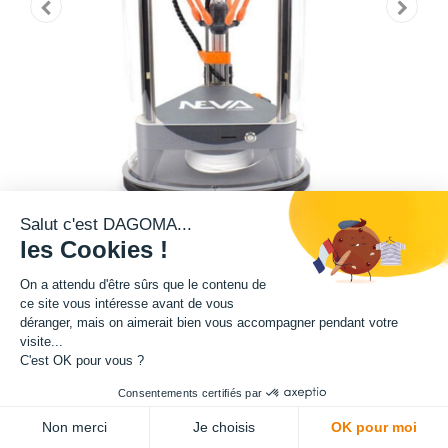
Salut c'est DAGOMA...
les Cookies !
Protégez votre imprimante et augmentez son efficacité grâce à la
On a attendu d'être sûrs que le contenu de
conservation de la température ambiante.
ce site vous intéresse avant de vous
déranger, mais on aimerait bien vous accompagner pendant votre
visite...
Compatible avec les imprimantes de notre gamme Delta : MAGIS et
C'est OK pour vous ?
SIGMA.
Consentements certifiés par
142,50
€
HT
(
142,50
€
TVA comprise
)
Non merci
Je choisis
OK pour moi