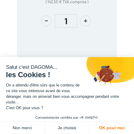
(
142,50
€
TVA comprise
)
Salut c'est DAGOMA...
les Cookies !
Description
On a attendu d'être sûrs que le contenu de
ce site vous intéresse avant de vous
déranger, mais on aimerait bien vous accompagner pendant votre
visite...
C'est OK pour vous ?
Consentements certifiés par
ADD TO CART
L'expertise de la fabrication additive francaise, au service de vos
Non merci
Je choisis
OK pour moi
projets.