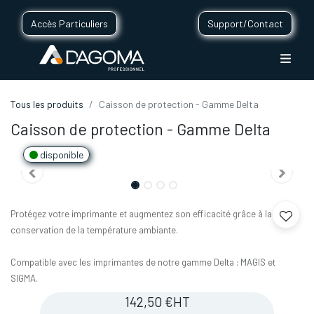
Accès Particuliers
Support/Contact
Tous les produits
Caisson de protection - Gamme Delta
Caisson de protection - Gamme Delta
disponible
Protégez votre imprimante et augmentez son efficacité grâce à la
conservation de la température ambiante.
Compatible avec les imprimantes de notre gamme Delta : MAGIS et
SIGMA.
142,50
€
HT