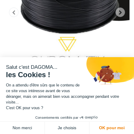
Salut c'est DAGOMA...
les Cookies !
On a attendu d'être sûrs que le contenu de
ce site vous intéresse avant de vous
Cette bobine de teinte noire est disponible en format 750g et 2,2kg.
déranger, mais on aimerait bien vous accompagner pendant votre
visite...
Matière : PLA
C'est OK pour vous ?
Consentements certifiés par
Diamètre : 1.75 mm
Non merci
Je choisis
OK pour moi