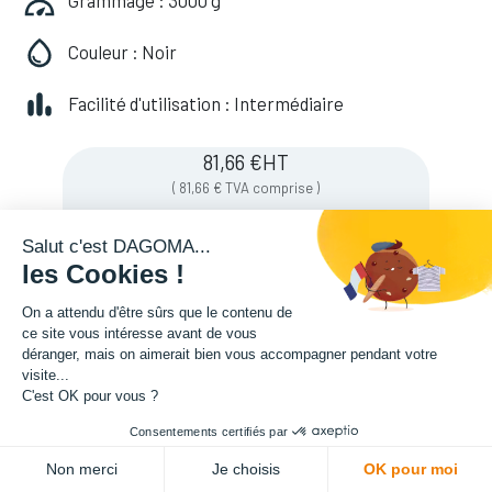
Grammage : 3000 g
Couleur : Noir
Facilité d'utilisation : Intermédiaire
81,66
€
HT
(
81,66
€
TVA comprise
)
Salut c'est DAGOMA...
les Cookies !
Soyez averti lorsque le produit est de
nouveau en stock
On a attendu d'être sûrs que le contenu de
ce site vous intéresse avant de vous
déranger, mais on aimerait bien vous accompagner pendant votre
visite...
Enregistrer pour plus tard
C'est OK pour vous ?
Consentements certifiés par
Non merci
Je choisis
OK pour moi