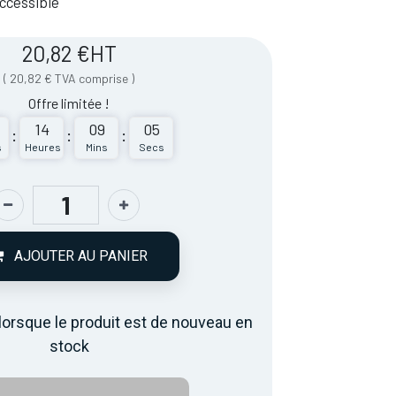
 Accessible
20,82
€
HT
(
20,82
€
TVA comprise
)
Offre limitée !
14
09
05
:
:
:
s
Heures
Mins
Secs
AJOUTER AU PANIER
lorsque le produit est de nouveau en
stock