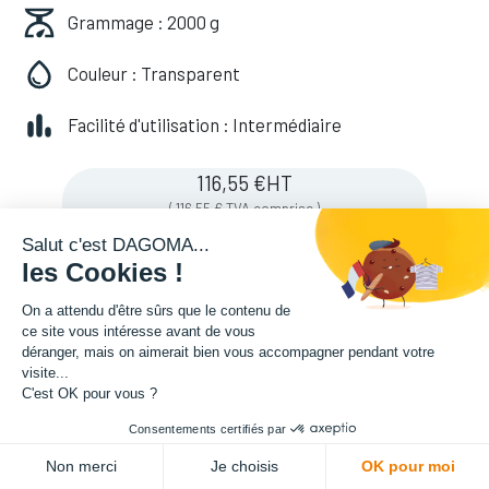
Grammage : 2000 g
Couleur : Transparent
Facilité d'utilisation : Intermédiaire
116,55
€
HT
(
116,55
€
TVA comprise
)
Salut c'est DAGOMA...
les Cookies !
Soyez averti lorsque le produit est de
On a attendu d'être sûrs que le contenu de
nouveau en stock
ce site vous intéresse avant de vous
déranger, mais on aimerait bien vous accompagner pendant votre
visite...
C'est OK pour vous ?
Enregistrer pour plus tard
Consentements certifiés par
Non merci
Je choisis
OK pour moi