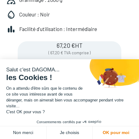
Couleur : Noir
Facilité d'utilisation : Intermédiaire
67,20
€
HT
(
67,20
€
TVA comprise
)
Salut c'est DAGOMA...
les Cookies !
Soyez averti lorsque le produit est de
nouveau en stock
On a attendu d'être sûrs que le contenu de
ce site vous intéresse avant de vous
déranger, mais on aimerait bien vous accompagner pendant votre
visite...
Enregistrer pour plus tard
C'est OK pour vous ?
Consentements certifiés par
Non merci
Je choisis
OK pour moi