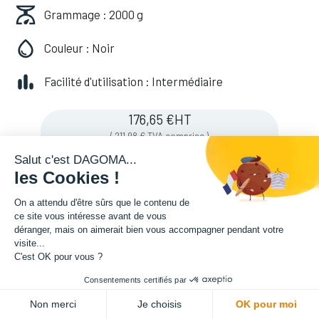
Grammage : 2000 g
Couleur : Noir
Facilité d'utilisation : Intermédiaire
176,65
€
HT
(
211,98
€
TVA comprise
)
Salut c'est DAGOMA...
les Cookies !
Soyez averti lorsque le produit est de
On a attendu d'être sûrs que le contenu de
nouveau en stock
ce site vous intéresse avant de vous
déranger, mais on aimerait bien vous accompagner pendant votre
visite...
C'est OK pour vous ?
Enregistrer pour plus tard
Consentements certifiés par
Non merci
Je choisis
OK pour moi