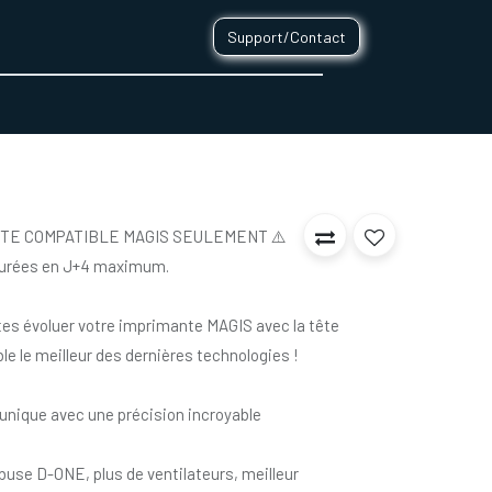
Support/Contact
0
CONTACT
TÊTE COMPATIBLE MAGIS SEULEMENT ⚠️
ssurées en J+4 maximum.
es évoluer votre imprimante MAGIS avec la tête
e le meilleur des dernières technologies !
 unique avec une précision incroyable
buse D-ONE, plus de ventilateurs, meilleur