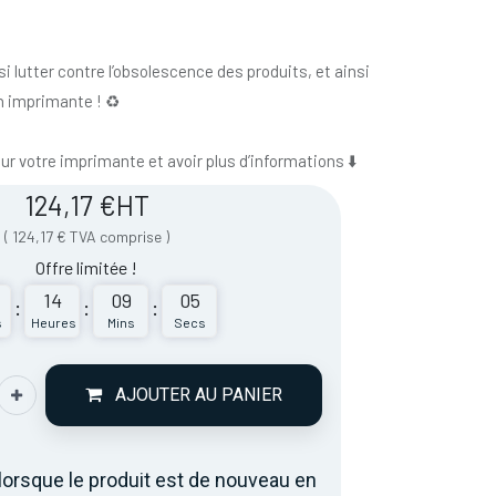
i lutter contre l’obsolescence des produits, et ainsi
n imprimante ! ♻️
our votre imprimante et avoir plus d’informations ⬇️
124,17
€
HT
(
124,17
€
TVA comprise
)
Offre limitée !
14
09
05
:
:
:
s
Heures
Mins
Secs
AJOUTER AU PANIER
lorsque le produit est de nouveau en