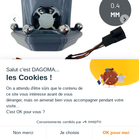
Salut c'est DAGOMA...
les Cookies !
On a attendu d'être sûrs que le contenu de
ce site vous intéresse avant de vous
déranger, mais on aimerait bien vous accompagner pendant votre
⚠️ BUSE 0.4 MM. ATTENTION TÊTE COMPATIBLE NEVA SEULEMENT ⚠️
visite...
Les livraisons pourront être assurées en J+4 maximum.
C'est OK pour vous ?
Consentements certifiés par
Vous possédez une NEVA ? Faites évoluer votre imprimante avec la tête
d’impression SIGMA qui rassemble le meilleur des dernières
Non merci
Je choisis
OK pour moi
technologies !