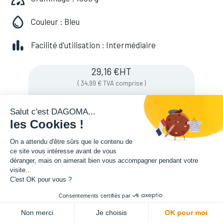
Couleur : Bleu
Facilité d'utilisation : Intermédiaire
29,16
€
HT
(
34,99
€
TVA comprise
)
Salut c'est DAGOMA...
les Cookies !
On a attendu d'être sûrs que le contenu de
ce site vous intéresse avant de vous
déranger, mais on aimerait bien vous accompagner pendant votre
visite...
C'est OK pour vous ?
Couleurs de filament
:
bleu
Consentements certifiés par
ADD TO CART
Matière
:
PETG
Non merci
Je choisis
OK pour moi