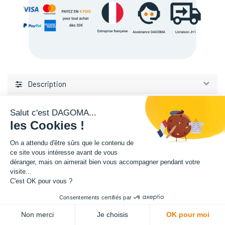
Description
Salut c'est DAGOMA...
les Cookies !
On a attendu d'être sûrs que le contenu de
ce site vous intéresse avant de vous
déranger, mais on aimerait bien vous accompagner pendant votre
L'expertise de la fabrication additive francaise, au service de vos
visite...
projets.
C'est OK pour vous ?
Consentements certifiés par
TISSEL
ADD TO CART
84 avenue de la Fosse aux Chenes
Non merci
Je choisis
OK pour moi