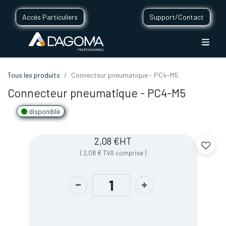
Accès Particuliers
Support/Contact
Tous les produits
Connecteur pneumatique - PC4-M5
Connecteur pneumatique - PC4-M5
disponible
2,08
€
HT
(
2,08
€
TVA comprise
)