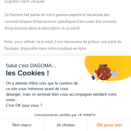
coquilles Saint-Jacques.
Ce filament fait partie de notre gamme experte et nécessite des
caractéristiques d’impressions spécifiques (retrouvez des conseils
d'impressions dans la description du produit).
Note : pour utiliser ce produit, il est nécessaire de prévoir une paire de
flasques, disponible dans notre boutique en ligne.
Matière : PLA
Salut c'est DAGOMA...
les Cookies !
Diamètre : 1.75 mm
On a attendu d'être sûrs que le contenu de
Grammage : 300 g
ce site vous intéresse avant de vous
déranger, mais on aimerait bien vous accompagner pendant votre
visite...
Couleur : Saint-Jacques
C'est OK pour vous ?
Consentements certifiés par
Facilité d'utilisation : Accessible
ADD TO CART
Non merci
Je choisis
OK pour moi