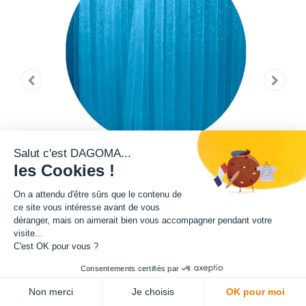
Salut c'est DAGOMA...
les Cookies !
On a attendu d'être sûrs que le contenu de
ce site vous intéresse avant de vous
déranger, mais on aimerait bien vous accompagner pendant votre
visite...
C'est OK pour vous ?
Cette bobine de filament de la teinte Pantone 17-4540 TPG fait partie de
Consentements certifiés par
notre gamme de filament PRO. Grâce à un ajout de microfibre de verre
Non merci
Je choisis
OK pour moi
dans sa composition, ce filament présente une exceptionnelle qualité en