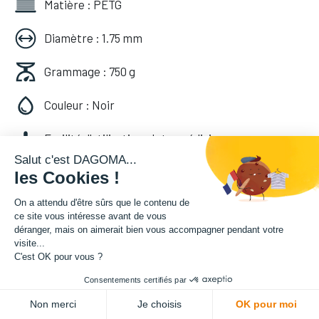
Matière : PETG
Diamètre : 1.75 mm
Grammage : 750 g
Couleur : Noir
Facilité d'utilisation : Intermédiaire
Salut c'est DAGOMA...
les Cookies !
24,99
€
HT
(
24,99
€
TVA comprise
)
On a attendu d'être sûrs que le contenu de
ce site vous intéresse avant de vous
déranger, mais on aimerait bien vous accompagner pendant votre
visite...
C'est OK pour vous ?
Consentements certifiés par
ADD TO CART
Non merci
Je choisis
OK pour moi