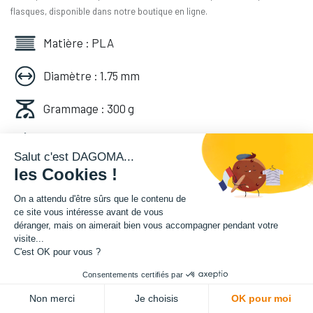
flasques, disponible dans notre boutique en ligne.
Matière : PLA
Diamètre : 1.75 mm
Grammage : 300 g
Couleur : Noir
Salut c'est DAGOMA...
les Cookies !
Facilité d'utilisation : Accessible
On a attendu d'être sûrs que le contenu de
8,49
€
HT
ce site vous intéresse avant de vous
déranger, mais on aimerait bien vous accompagner pendant votre
(
8,49
€
TVA comprise
)
visite...
C'est OK pour vous ?
Consentements certifiés par
Soyez averti lorsque le produit est de
Non merci
Je choisis
OK pour moi
nouveau en stock