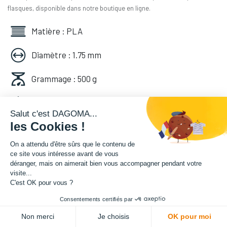
flasques, disponible dans notre boutique en ligne.
Matière : PLA
Diamètre : 1.75 mm
Grammage : 500 g
Couleur : Vert Pin
Salut c'est DAGOMA...
les Cookies !
Facilité d'utilisation : Accessible
On a attendu d'être sûrs que le contenu de
14,16
€
HT
ce site vous intéresse avant de vous
déranger, mais on aimerait bien vous accompagner pendant votre
(
16,99
€
TVA comprise
)
visite...
C'est OK pour vous ?
Consentements certifiés par
ADD TO CART
Non merci
Je choisis
OK pour moi