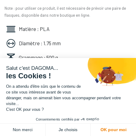
Note : pour utiliser ce produit, il est nécessaire de prévoir une paire de
flasques, disponible dans notre boutique en ligne.
Matière : PLA
Diamètre : 1.75 mm
Grammage : 500 g
Salut c'est DAGOMA...
Couleur : Gris
les Cookies !
Facilité d'utilisation : Accessible
On a attendu d'être sûrs que le contenu de
ce site vous intéresse avant de vous
déranger, mais on aimerait bien vous accompagner pendant votre
14,16
€
HT
visite...
(
16,99
€
TVA comprise
)
C'est OK pour vous ?
Consentements certifiés par
ADD TO CART
Non merci
Je choisis
OK pour moi