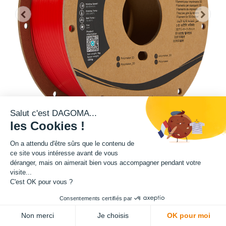
Salut c'est DAGOMA...
les Cookies !
On a attendu d'être sûrs que le contenu de
Cette bobine de teinte rouge est disponible en format 1kg.
ce site vous intéresse avant de vous
déranger, mais on aimerait bien vous accompagner pendant votre
Matière : PETG
visite...
C'est OK pour vous ?
Diamètre : 1.75 mm
Consentements certifiés par
Non merci
Je choisis
OK pour moi
Grammage : 1000 g