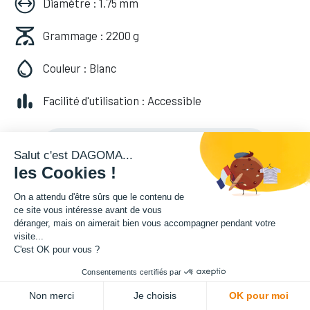
Diamètre : 1.75 mm
Grammage : 2200 g
Couleur : Blanc
Facilité d'utilisation : Accessible
49,99
€
HT
(
49,99
€
TVA comprise
)
Salut c'est DAGOMA...
les Cookies !
On a attendu d'être sûrs que le contenu de
Soyez averti lorsque le produit est de
ce site vous intéresse avant de vous
déranger, mais on aimerait bien vous accompagner pendant votre
nouveau en stock
visite...
C'est OK pour vous ?
Enregistrer pour plus tard
Consentements certifiés par
Non merci
Je choisis
OK pour moi