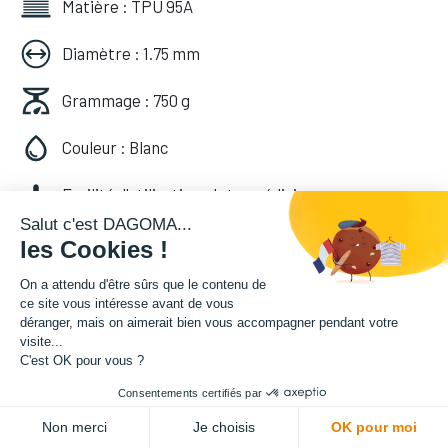
Matière : TPU 95A
Diamètre : 1.75 mm
Grammage : 750 g
Couleur : Blanc
Facilité d'utilisation : Intermédiaire
Salut c'est DAGOMA...
les Cookies !
28,70
€
HT
(
28,70
€
TVA comprise
)
On a attendu d'être sûrs que le contenu de
ce site vous intéresse avant de vous
déranger, mais on aimerait bien vous accompagner pendant votre
visite...
C'est OK pour vous ?
Consentements certifiés par
ADD TO CART
Non merci
Je choisis
OK pour moi