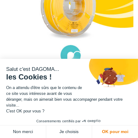
Salut c'est DAGOMA...
les Cookies !
On a attendu d'être sûrs que le contenu de
ce site vous intéresse avant de vous
Cette bobine de teinte jaune est disponible en format 750g.
déranger, mais on aimerait bien vous accompagner pendant votre
visite...
Avertissement : ce filament n'est pas compatible avec notre imprimantes
C'est OK pour vous ?
3D DISCO ULTIMATE BI-COULEUR.
Consentements certifiés par
ADD TO CART
Matière : TPU 95A
Non merci
Je choisis
OK pour moi