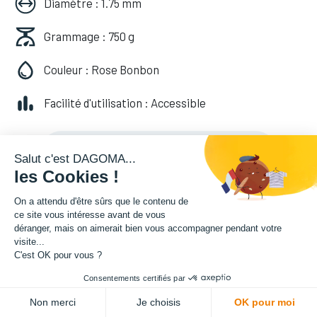
Diamètre : 1.75 mm
Grammage : 750 g
Couleur : Rose Bonbon
Facilité d'utilisation : Accessible
20,82
€
HT
(
20,82
€
TVA comprise
)
Salut c'est DAGOMA...
les Cookies !
On a attendu d'être sûrs que le contenu de
ce site vous intéresse avant de vous
déranger, mais on aimerait bien vous accompagner pendant votre
visite...
C'est OK pour vous ?
Consentements certifiés par
ADD TO CART
Non merci
Je choisis
OK pour moi