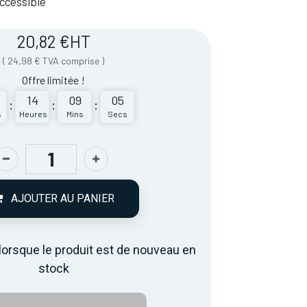
 Accessible
20,82
€
HT
(
24,98
€
TVA comprise
)
Offre limitée !
14
09
05
:
:
:
s
Heures
Mins
Secs
AJOUTER AU PANIER
lorsque le produit est de nouveau en
stock