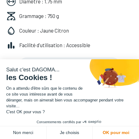
Diamètre : 1.75 mm
Grammage : 750 g
Couleur : Jaune Citron
Facilité d'utilisation : Accessible
20,82
€
HT
(
20,82
€
TVA comprise
)
Salut c'est DAGOMA...
les Cookies !
On a attendu d'être sûrs que le contenu de
ce site vous intéresse avant de vous
déranger, mais on aimerait bien vous accompagner pendant votre
visite...
C'est OK pour vous ?
Consentements certifiés par
ADD TO CART
Non merci
Je choisis
OK pour moi