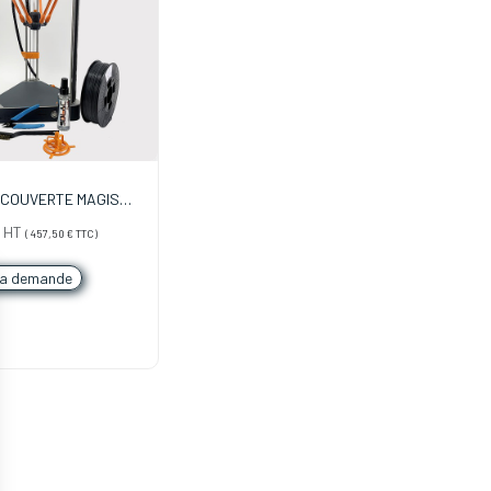
COUVERTE MAGIS
iel de l'impression 3D)
HT
(
457,50
€
TTC)
la demande