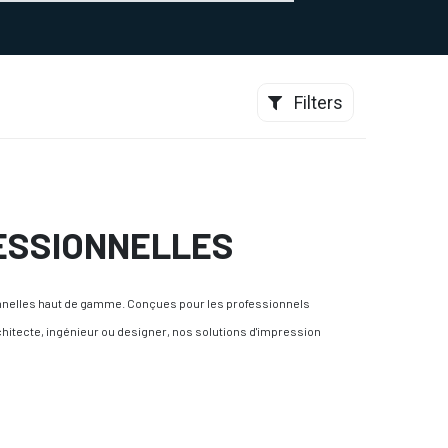
0
CONTACT
Filters
ESSIONNELLES
ionnelles haut de gamme. Conçues pour les professionnels
architecte, ingénieur ou designer, nos solutions d'impression