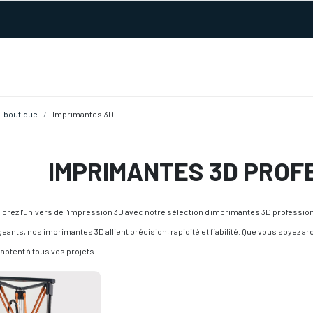
URS D'ACTIVITÉ
REALISATIONS
A PROPOS
BOUTIQUE
boutique
Imprimantes 3D
IMPRIMANTES 3D PROF
lorez l'univers de l'impression 3D avec notre sélection d'imprimantes 3D profess
geants, nos imprimantes 3D allient précision, rapidité et fiabilité. Que vous soyez 
daptent à tous vos projets.