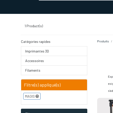
SERVICES D'IMPRESSION 3D
SECTE
1
Product(s)
Catégories rapides
Produits
Imprimantes 3D
Accessoires
Filaments
Exp
exi
Filtre(s) appliqué(s)
s'a
MAGIS