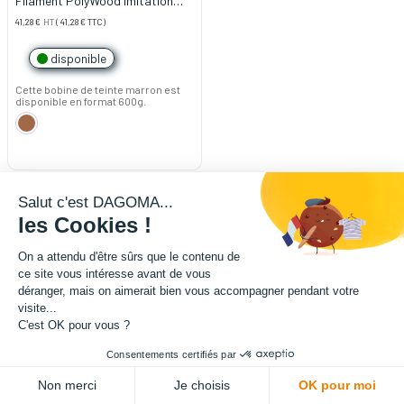
Filament PolyWood imitation
Bois PLA 1.75mm 600g
41,28
€
HT
(
41,28
€
TTC)
disponible
Cette bobine de teinte marron est
disponible en format 600g.
Salut c'est DAGOMA...
les Cookies !
On a attendu d'être sûrs que le contenu de
ce site vous intéresse avant de vous
déranger, mais on aimerait bien vous accompagner pendant votre
visite...
C'est OK pour vous ?
Consentements certifiés par
Non merci
Je choisis
OK pour moi