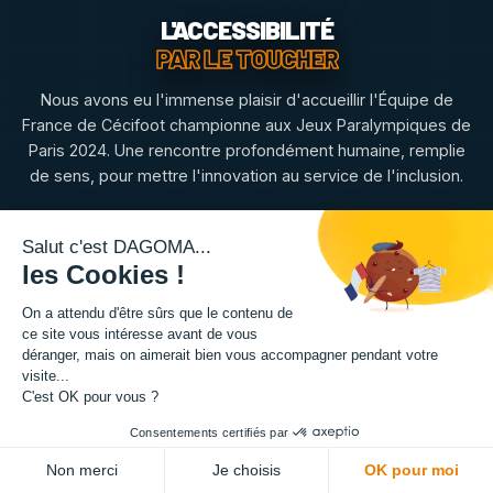
L'ACCESSIBILITÉ
PAR LE TOUCHER
Nous avons eu l'immense plaisir d'accueillir l'Équipe de
France de Cécifoot championne aux Jeux Paralympiques de
Paris 2024. Une rencontre profondément humaine, remplie
de sens, pour mettre l'innovation au service de l'inclusion.
Salut c'est DAGOMA...
les Cookies !
On a attendu d'être sûrs que le contenu de
ce site vous intéresse avant de vous
déranger, mais on aimerait bien vous accompagner pendant votre
visite...
C'est OK pour vous ?
Consentements certifiés par
Non merci
Je choisis
OK pour moi