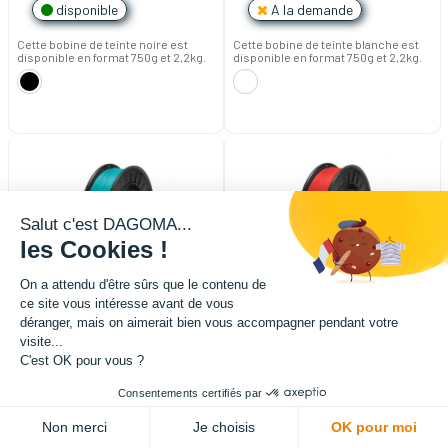
disponible
A la demande
Cette bobine de teinte noire est
Cette bobine de teinte blanche est
disponible en format 750g et 2,2kg.
disponible en format 750g et 2,2kg.
Salut c'est DAGOMA...
les Cookies !
On a attendu d'être sûrs que le contenu de
ce site vous intéresse avant de vous
déranger, mais on aimerait bien vous accompagner pendant votre
visite...
C'est OK pour vous ?
Filament Chromatik PLA 1.75mm
Filament Chromatik PLA 1.75mm
Consentements certifiés par
- Bleu Paon (750g)
- Rouge Carmin (750g)
20,82
€
HT
(
20,82
€
TTC)
20,82
€
HT
(
20,82
€
TTC)
Non merci
Je choisis
OK pour moi
disponible
disponible