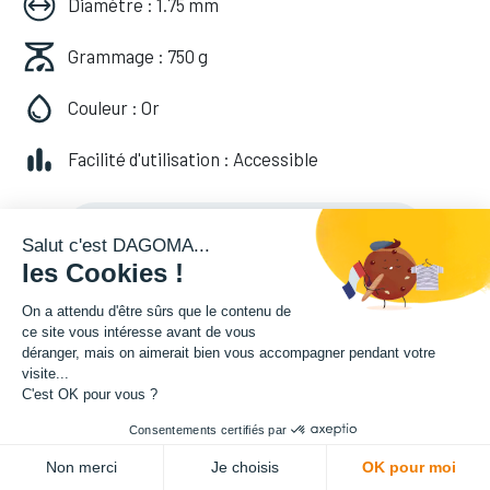
Diamètre : 1.75 mm
Grammage : 750 g
Couleur : Or
Facilité d'utilisation : Accessible
20,82
€
HT
(
20,82
€
TVA comprise
)
Salut c'est DAGOMA...
les Cookies !
On a attendu d'être sûrs que le contenu de
ce site vous intéresse avant de vous
déranger, mais on aimerait bien vous accompagner pendant votre
visite...
C'est OK pour vous ?
Consentements certifiés par
ADD TO CART
Non merci
Je choisis
OK pour moi