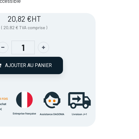
 Accessible
20,82
€
HT
(
20,82
€
TVA comprise
)
AJOUTER AU PANIER