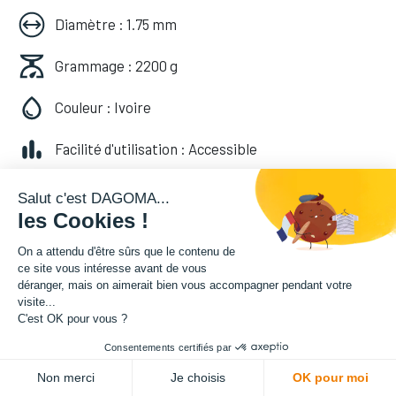
Diamètre : 1.75 mm
Grammage : 2200 g
Couleur : Ivoire
Facilité d'utilisation : Accessible
49,99
€
HT
Salut c'est DAGOMA...
les Cookies !
(
49,99
€
TVA comprise
)
On a attendu d'être sûrs que le contenu de
ce site vous intéresse avant de vous
déranger, mais on aimerait bien vous accompagner pendant votre
visite...
C'est OK pour vous ?
Consentements certifiés par
ADD TO CART
Non merci
Je choisis
OK pour moi