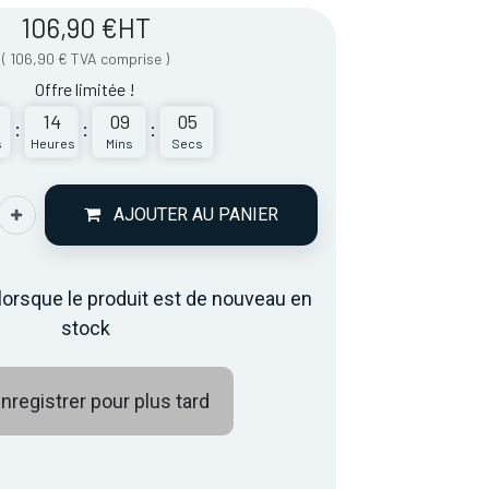
106,90
€
HT
(
106,90
€
TVA comprise
)
Offre limitée !
14
09
05
:
:
:
s
Heures
Mins
Secs
AJOUTER AU PANIER
lorsque le produit est de nouveau en
stock
nregistrer pour plus tard