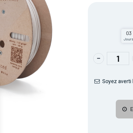
03
Jour
Soyez averti 
E