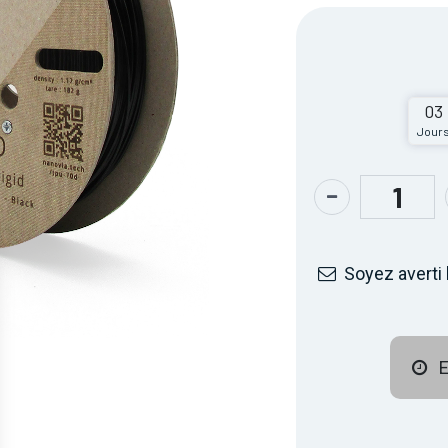
03
Jour
Soyez averti 
E