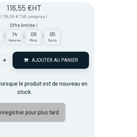
116,55
€
HT
(
116,55
€
TVA comprise
)
Offre limitée !
14
09
05
:
:
:
s
Heures
Mins
Secs
AJOUTER AU PANIER
lorsque le produit est de nouveau en
stock
nregistrer pour plus tard