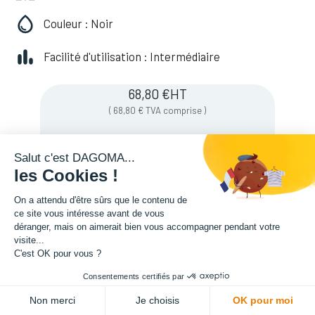
Couleur : Noir
Facilité d'utilisation : Intermédiaire
68,80
€
HT
(
68,80
€
TVA comprise
)
Salut c'est DAGOMA...
Soyez averti lorsque le produit est de
les Cookies !
nouveau en stock
On a attendu d'être sûrs que le contenu de
ce site vous intéresse avant de vous
déranger, mais on aimerait bien vous accompagner pendant votre
Enregistrer pour plus tard
visite...
C'est OK pour vous ?
Consentements certifiés par
Non merci
Je choisis
OK pour moi