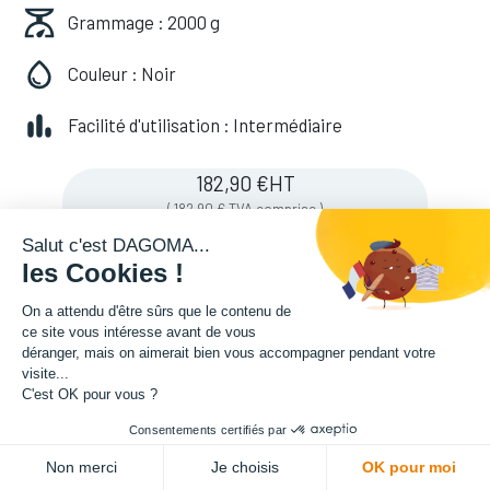
Grammage : 2000 g
Couleur : Noir
Facilité d'utilisation : Intermédiaire
182,90
€
HT
(
182,90
€
TVA comprise
)
Salut c'est DAGOMA...
les Cookies !
Soyez averti lorsque le produit est de
On a attendu d'être sûrs que le contenu de
nouveau en stock
ce site vous intéresse avant de vous
déranger, mais on aimerait bien vous accompagner pendant votre
visite...
C'est OK pour vous ?
Enregistrer pour plus tard
Consentements certifiés par
Non merci
Je choisis
OK pour moi