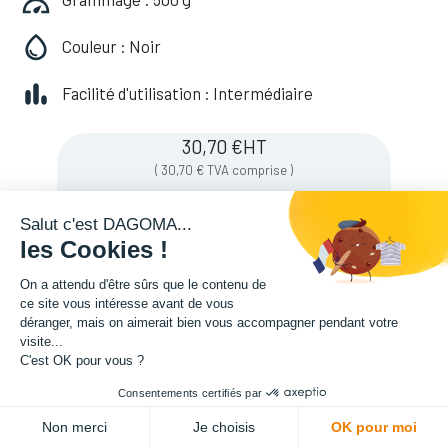
Couleur : Noir
Facilité d'utilisation : Intermédiaire
30,70
€
HT
(
30,70
€
TVA comprise
)
Salut c'est DAGOMA...
les Cookies !
Soyez averti lorsque le produit est de
nouveau en stock
On a attendu d'être sûrs que le contenu de
ce site vous intéresse avant de vous
déranger, mais on aimerait bien vous accompagner pendant votre
visite...
Enregistrer pour plus tard
C'est OK pour vous ?
Consentements certifiés par
Non merci
Je choisis
OK pour moi