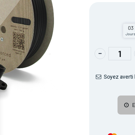
03
Jour
Soyez averti 
E