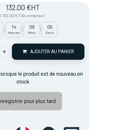
132,00
€
HT
(
132,00
€
TVA comprise
)
14
09
05
:
:
:
s
Heures
Mins
Secs
AJOUTER AU PANIER
lorsque le produit est de nouveau en
stock
nregistrer pour plus tard