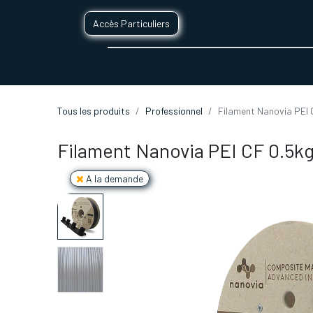
Accès Particuliers
SERVICES D'IMPRESSION 3D
SECTE
Tous les produits
Professionnel
Filament Nanovia PEI 
Filament Nanovia PEI CF 0.5k
A la demande